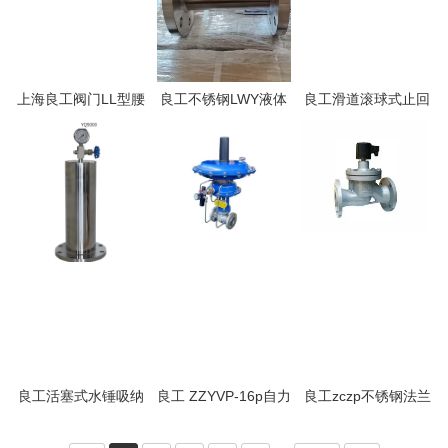
上海良工阀门LL型腰
良工不锈钢LWY液体
良工滑道滚球式止回
轮流量计
涡轮流量计
阀
良工活塞式水锤吸纳
良工 ZZYVP-16p自力
良工zczp不锈钢法兰
器
式氮封阀
电磁阀