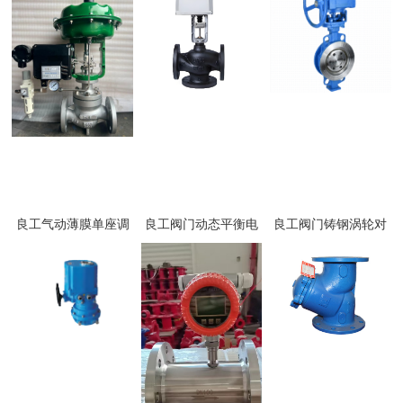
良工气动薄膜单座调
良工阀门动态平衡电
良工阀门铸钢涡轮对
节阀ZJHP-16P
动二通阀
夹式硬密封蝶阀
D373H-16C