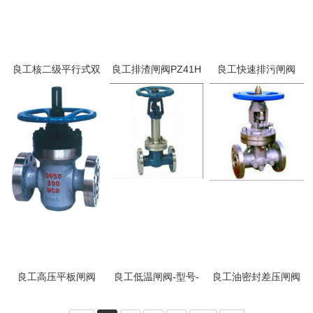
良工核二级平行式双
良工排渣闸阀PZ41H
良工快速排污闸阀
闸板闸阀
Z44H
良工高压平板闸阀
良工低温闸阀-型号-
良工油密封差压闸阀
规格